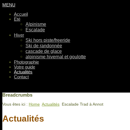
MENU
Accueil
Eté
Alpinisme
Escalade
Hiver
Ski hors piste/freeride
Ski de randonnée
cascade de glace
alpinisme hivernal et goulotte
Photographie
Votre guide
Actualités
Contact
Breadcrumbs
Vous êtes ici :
Home
Actualités
Escalade Trad à Annot
Actualités