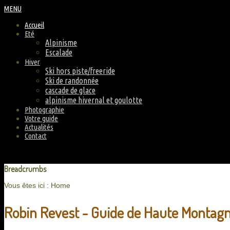
MENU
Accueil
Eté
Alpinisme
Escalade
Hiver
Ski hors piste/freeride
Ski de randonnée
cascade de glace
alpinisme hivernal et goulotte
Photographie
Votre guide
Actualités
Contact
Breadcrumbs
Vous êtes ici :
Home
Robin Revest - Guide de Haute Montagne