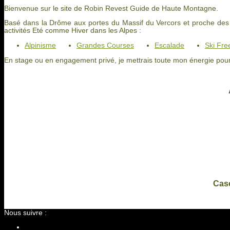
Bienvenue sur le site de Robin Revest Guide de Haute Montagne.
Basé dans la Drôme aux portes du Massif du Vercors et proche de
activités Eté comme Hiver dans les Alpes :
Alpinisme
Grandes Courses
Escalade
Ski Fre
En stage ou en engagement privé, je mettrais toute mon énergie pour 
Cas
Nous suivre :