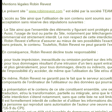
Mentions légales Robin Revest
Le présent site "
www.robinrevest.com
" est édité par la société TE
L'accès au Site ainsi que l'utilisation de son contenu sont soumis aux c
acceptation sans réserve des stipulations suivantes :
- Le Site ainsi que l'ensemble des éléments y figurant sont protégés p
- Aussi, l'usage de tout ou partie du Site, notamment par téléchargem
commercial est strictement interdit. Le non respect de cette interdict
- Robin Revest s'efforce d'assurer au mieux de ses possibilités l'exacti
sans préavis, le contenu. Toutefois, Robin Revest ne peut garantir l'exa
En conséquence, Robin Revest décline toute responsabilité :
- pour toute imprécision, inexactitude ou omission portant sur des info
- pour tous dommages résultant d'une intrusion d'un tiers ayant entraî
- et plus généralement, pour tous dommages, directs ou indirects, qu
de l'impossibilité d'y accéder, de même que l'utilisation du Site et/
De même, Robin Revest ne garantit pas le fait que le serveur accueill
composants de l'ordinateur de l'utilisateur ou des données qui pourra
La présentation et le contenu de ce site constituent ensemble, une oeuv
traduction, et/ou la transformation, partielle ou intégrale, ainsi que le 
Cette interdiction s'étend notamment, sans que cette liste ne soit limi
Il est formellement interdit de collecter et d'utiliser les informations 
La personne qui reproduit sans autorisation de l'auteur une oeuvre sur
716-9 du CPI).
La contrefaçon est un délit civil (passible de dommages et intérêts) 