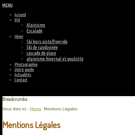
MENU
Accueil
Eté
Alpinisme
Escalade
Hiver
Ski hors piste/freeride
Ski de randonnée
cascade de glace
alpinisme hivernal et goulotte
Photographie
Votre guide
Actualités
Contact
Breadcrumbs
Vous êtes ici :
Home
Mentions Légales
Mentions Légales