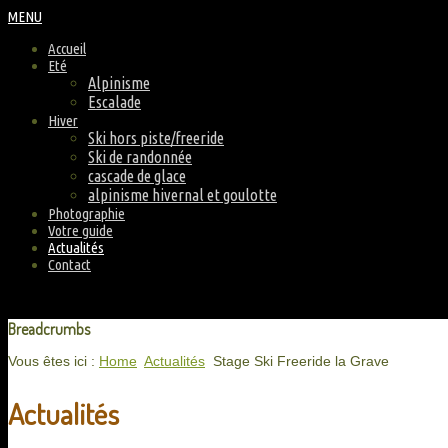
MENU
Accueil
Eté
Alpinisme
Escalade
Hiver
Ski hors piste/freeride
Ski de randonnée
cascade de glace
alpinisme hivernal et goulotte
Photographie
Votre guide
Actualités
Contact
Breadcrumbs
Vous êtes ici :
Home
Actualités
Stage Ski Freeride la Grave
Actualités